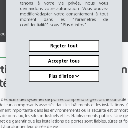
tenons à votre vie privée, nous vous
demandons votre autorisation. Vous pouvez
modifier/adapter votre consentement à tout
moment dans les "Paramètres de
confidentialité" sous "Plus d'infos".
Cloud Dashboard
Rejeter tout
Accepter tous
tion numérique des docum
Plus d'infos
tème de classement
 des actifs des systèmes de portes comprend la gestion, le contrôle 
de leurs composants associés dans les bâtiments et les installations. C
rement importante dans les environnements où la sécurité est primordi
de bureaux, les sites industriels et les établissements publics. Une ge
et de garantir que les installations de portes sont fiables, sûres et f
t à prolonger leur durée de vie.