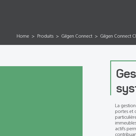
Home
Produits
Gilgen Connect
Gilgen Connect 
Ges
sys
La gestion
portes et 
particuliè
immeubles 
actifs perm
contribuan