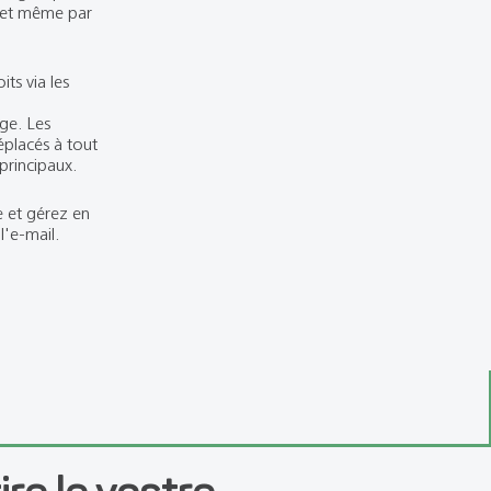
t et même par
ts via les
ge. Les
déplacés à tout
rincipaux.
e et gérez en
'e-mail.
ire le vostre