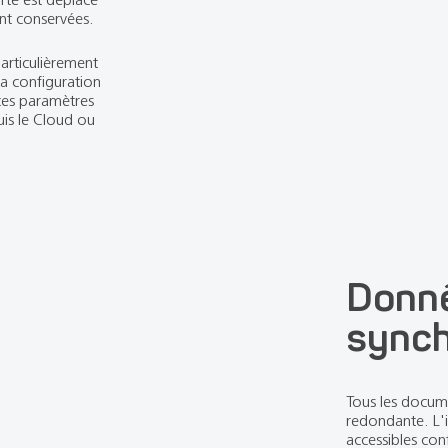
ont conservées.
articulièrement
la configuration
 ces paramètres
is le Cloud ou
Donn
synch
Tous les docum
redondante. L'i
accessibles co