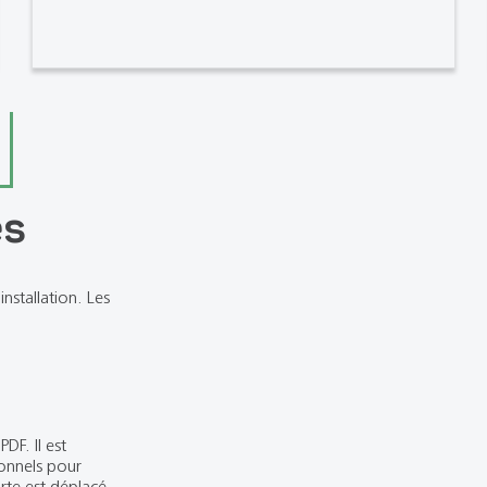
es
nstallation. Les
DF. Il est
onnels pour
rte est déplacé