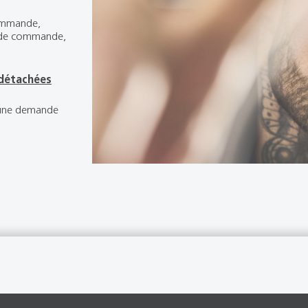
commande,
rs de commande,
 détachées
 une demande