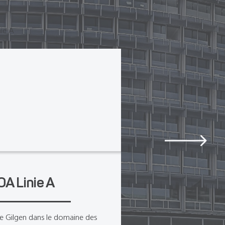
OA Linie A
Hotel Ho
de Gilgen dans le domaine des
L'hôtel de Par