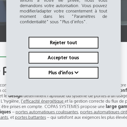
tenons à votre vie privée, nous vous
demandons votre autorisation. Vous pouvez
modifier/adapter votre consentement à tout
moment dans les "Paramètres de
confidentialité" sous "Plus d'infos".
Rejeter tout
Accepter tous
 passages confortables
Plus d'infos
a conception de systèmes de portes automatiques, un grand nombre 
en compte. Selon la branche d’activité et le type de bâtiment, le
con
et le
design
déterminent l’aptitude du système de portes à un usag
 L'hygiène,
l'efficacité énergétique
et la gestion correcte du flux de
 être prises en compte. COPAS SYSTEMES propose une
large ga
iques
–
portes automatiques coulissantes
,
portes automatiques cint
iants
, et
portes battantes
– qui satisfont aux exigences les plus élevé