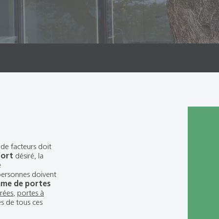
de facteurs doit
fort
désiré, la
e
 personnes doivent
mme de portes
rées
,
portes à
es de tous ces