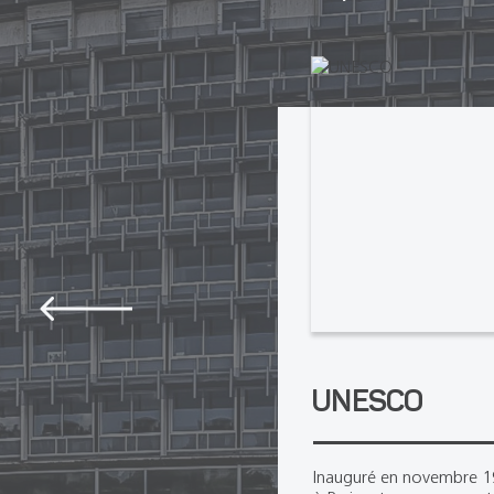
yeur
UNESCO
les Alpes, près de
Inauguré en novembre 1