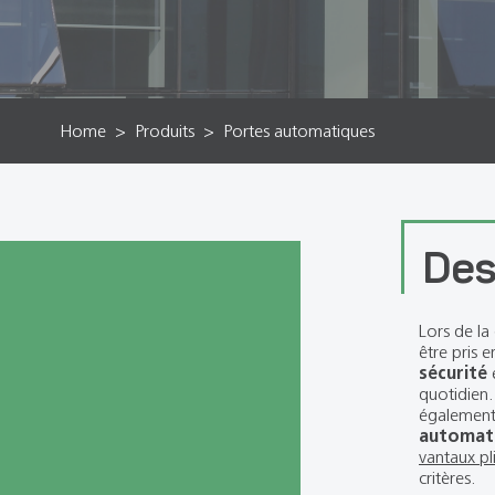
Home
Produits
Portes automatiques
Des
Lors de l
être pris 
sécurité
quotidien.
également
automat
vantaux pl
critères.